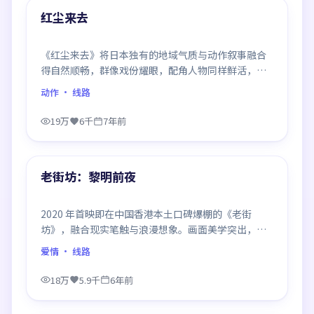
精选
红尘来去
《红尘来去》将日本独有的地域气质与动作叙事融合
得自然顺畅，群像戏份耀眼，配角人物同样鲜活，整
部作品质感扎实。
动作
· 线路
19万
6千
7年前
99:32
精选
老街坊：黎明前夜
2020 年首映即在中国香港本土口碑爆棚的《老街
坊》，融合现实笔触与浪漫想象。画面美学突出，节
奏拿捏到位，是当年话题度居高不下的代表作。
爱情
· 线路
18万
5.9千
6年前
99:34