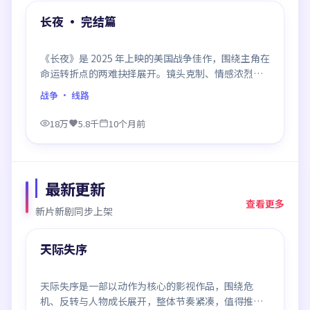
精选
长夜 · 完结篇
《长夜》是 2025 年上映的美国战争佳作，围绕主角在
命运转折点的两难抉择展开。镜头克制、情感浓烈，
伏笔层层铺陈，结尾出人意料，是同类题材中口碑回
战争
· 线路
潮的一部。
18万
5.8千
10个月前
最新更新
查看更多
新片新剧同步上架
94:21
最新
天际失序
天际失序是一部以动作为核心的影视作品，围绕危
机、反转与人物成长展开，整体节奏紧凑，值得推荐