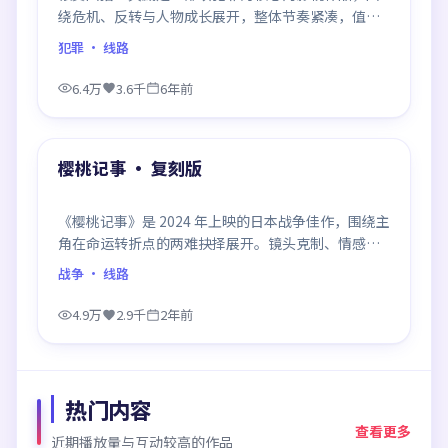
绕危机、反转与人物成长展开，整体节奏紧凑，值得
推荐观看。
犯罪
· 线路
6.4万
3.6千
6年前
99:45
最新
樱桃记事 · 复刻版
《樱桃记事》是 2024 年上映的日本战争佳作，围绕主
角在命运转折点的两难抉择展开。镜头克制、情感浓
烈，伏笔层层铺陈，结尾出人意料，是同类题材中口
战争
· 线路
碑回潮的一部。
4.9万
2.9千
2年前
热门内容
查看更多
近期播放量与互动较高的作品
99:10