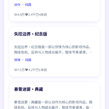
观看。
动作
· 线路
4.9万
3.4千
4年前
88:42
最新
失控边界·纪念版
失控边界·纪念版是一部以惊悚为核心的影视作品，
围绕危机、反转与人物成长展开，整体节奏紧凑，值
得推荐观看。
惊悚
· 线路
7.5万
4.2千
1年前
97:07
最新
暴雪迷雾·典藏
暴雪迷雾·典藏是一部以动作为核心的影视作品，围
绕危机、反转与人物成长展开，整体节奏紧凑，值得