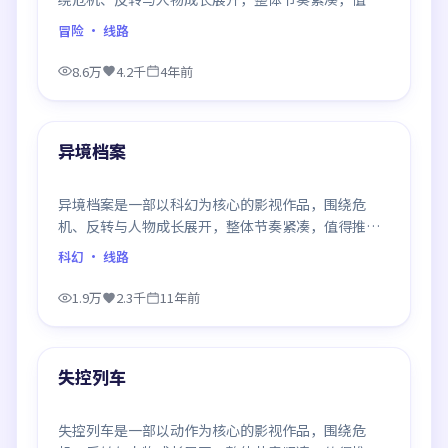
推荐观看。
冒险
· 线路
8.6万
4.2千
4年前
99:29
最新
异境档案
异境档案是一部以科幻为核心的影视作品，围绕危
机、反转与人物成长展开，整体节奏紧凑，值得推荐
观看。
科幻
· 线路
1.9万
2.3千
11年前
99:42
最新
失控列车
失控列车是一部以动作为核心的影视作品，围绕危