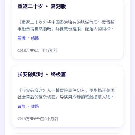
精选
重返二十岁 · 复刻版
《重返二十岁》将中国香港独有的地域气质与爱情叙
事融合得自然顺畅，群像戏份耀眼，配角人物同样鲜
活，整部作品质感扎实。
爱情
· 线路
19万
6.1千
7年前
99:10
精选
长安破晓时 · 终极篇
《长安破晓时》从一桩冒险事件切入，逐步揭开美国
社会背后的复杂切面。导演用冷静的笔触描摹人物挣
扎，沉浸感极强，看完后劲十足。
冒险
· 线路
19万
6千
8个月前
99:02