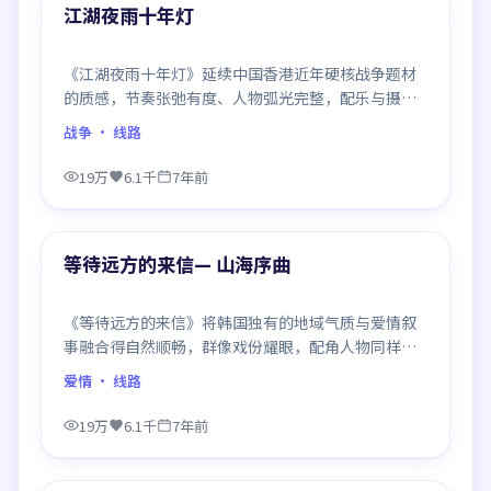
精选
江湖夜雨十年灯
《江湖夜雨十年灯》延续中国香港近年硬核战争题材
的质感，节奏张弛有度、人物弧光完整，配乐与摄影
颇具作者风格，是一部值得逐帧细看的诚意之作。
战争
· 线路
19万
6.1千
7年前
99:30
精选
等待远方的来信— 山海序曲
《等待远方的来信》将韩国独有的地域气质与爱情叙
事融合得自然顺畅，群像戏份耀眼，配角人物同样鲜
活，整部作品质感扎实。
爱情
· 线路
19万
6.1千
7年前
99:42