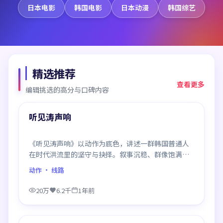
日本电影
韩国电影
日本动漫
韩国综艺
精选推荐
查看更多
编辑挑选的高分与口碑内容
99:59
精选
听见涛声响
《听见涛声响》以动作为底色，讲述一群韩国普通人
在时代洪流里的坚守与抉择。叙事沉稳、群像饱满，
每一场对手戏都打磨得克制而精确，回味悠长。
动作
· 线路
20万
6.2千
1年前
99:12