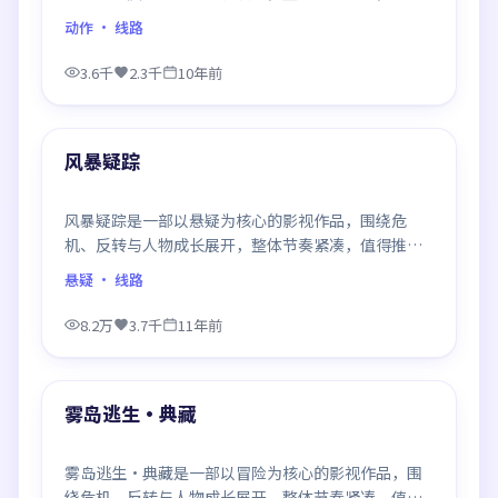
推荐观看。
动作
· 线路
3.6千
2.3千
10年前
99:02
最新
风暴疑踪
风暴疑踪是一部以悬疑为核心的影视作品，围绕危
机、反转与人物成长展开，整体节奏紧凑，值得推荐
观看。
悬疑
· 线路
8.2万
3.7千
11年前
99:57
最新
雾岛逃生·典藏
雾岛逃生·典藏是一部以冒险为核心的影视作品，围
绕危机、反转与人物成长展开，整体节奏紧凑，值得