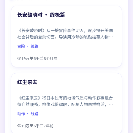
热门
长安破晓时 · 终极篇
《长安破晓时》从一桩冒险事件切入，逐步揭开美国
社会背后的复杂切面。导演用冷静的笔触描摹人物挣
扎，沉浸感极强，看完后劲十足。
冒险
· 线路
19万
6千
8个月前
99:02
热门
红尘来去
《红尘来去》将日本独有的地域气质与动作叙事融合
得自然顺畅，群像戏份耀眼，配角人物同样鲜活，整
部作品质感扎实。
动作
· 线路
19万
6千
7年前
99:32