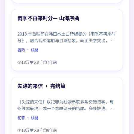
99:49
热门
雨季不再来时分— 山海序曲
2018 年首映即在韩国本土口碑爆棚的《雨季不再来时
分》，融合现实笔触与浪漫想象。画面美学突出，节
奏拿捏到位，是当年话题度居高不下的代表作。
冒险
· 线路
18万
5.9千
7年前
99:17
热门
失踪的来信 · 完结篇
《失踪的来信》以犯罪为线索串联多条交错叙事，每
条线索最终汇成一个意味深长的结尾。多线推进、信
息密度大，二刷时仍有新发现。
犯罪
· 线路
18万
5.8千
8年前