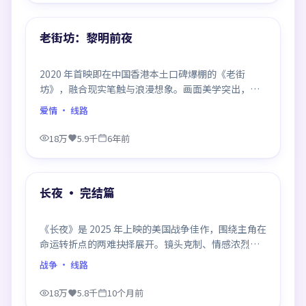
热门
老街坊：黎明前夜
2020 年首映即在中国香港本土口碑爆棚的《老街
坊》，融合现实笔触与浪漫想象。画面美学突出，节
奏拿捏到位，是当年话题度居高不下的代表作。
爱情
· 线路
18万
5.9千
6年前
99:34
热门
长夜 · 完结篇
《长夜》是 2025 年上映的美国战争佳作，围绕主角在
命运转折点的两难抉择展开。镜头克制、情感浓烈，
伏笔层层铺陈，结尾出人意料，是同类题材中口碑回
战争
· 线路
潮的一部。
18万
5.8千
10个月前