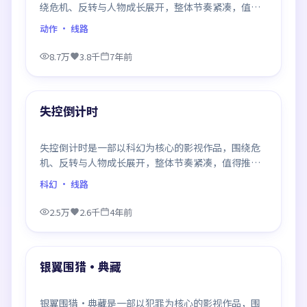
绕危机、反转与人物成长展开，整体节奏紧凑，值得
推荐观看。
动作
· 线路
8.7万
3.8千
7年前
99:55
最新
失控倒计时
失控倒计时是一部以科幻为核心的影视作品，围绕危
机、反转与人物成长展开，整体节奏紧凑，值得推荐
观看。
科幻
· 线路
2.5万
2.6千
4年前
99:07
最新
银翼围猎·典藏
银翼围猎·典藏是一部以犯罪为核心的影视作品，围